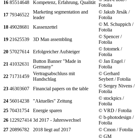
16
85514648
Kompetenz, Erfahrung, Qualität
Fotolia
Marketing segmentation and
© Jakub Jirsák /
17
79346522
leader
Fotolia
© M. Schuppich /
18
49028681
Kassenzettel
Fotolia
© Spencer /
19
21625539
3D Man assembling
Fotolia
© fotomek /
20
57027614
Erfolgreicher Aufsteiger
Fotolia
Button Banner "Made in
© Jan Engel /
21
41032631
Germany"
Fotolia
Vertragsabschluss mit
© Gerhard
22
71731459
Handschlag
Seybert / Fotolia
© Sergey Nivens /
23
46303607
Financial papers on the table
Fotolia
© stockpics /
24
56014238
"Aktuelles" Zeitung
Fotolia
25
70431754
Energie sparen
© VRD / Fotolia
© b-photodesign /
26
122927414
3d 2017 - Jahreswechsel
Fotolia
27
20896782
2018 liegt auf 2017
© Cmon / Fotolia
© GM