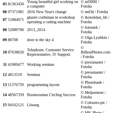
Young beautiful girl working on
© nd3000 /
05
81363450
a computer
Fotolia
06
97371981
2016 New Year's change
© md3d / Fotolia
glazier craftsman in workshop
© ikonoklast_hh /
07
51884971
operating a cutting machine
Fotolia
© fotomek /
08
52089786
2013_2014
Fotolia
© Olga Lyubkin /
09
88708
door to the sky 4
Fotolia
©
Telephone, Customer Service
10
87038026
BillionPhotos.com
Representative, IT Support.
/ Fotolia
© pressmaster /
11
41900477
Working seminar
Fotolia
© pressmaster /
12
4813519
Seminar
Fotolia
© Photobank /
13
11376759
programming layout
Fotolia
© Melpomene /
14
48567359
Businessman Circling Success
Fotolia
© Coloures-pic /
15
94162121
Lösung
Fotolia
© MK-Photo /