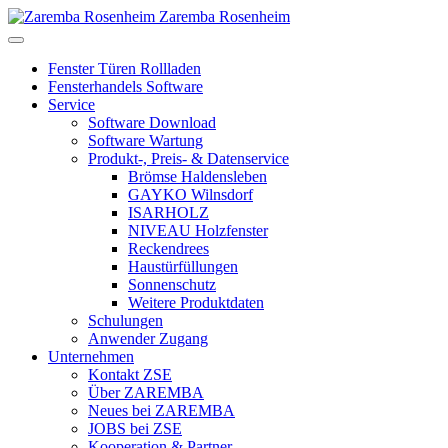
Zaremba Rosenheim
Fenster Türen Rollladen
Fensterhandels Software
Service
Software Download
Software Wartung
Produkt-, Preis- & Datenservice
Brömse Haldensleben
GAYKO Wilnsdorf
ISARHOLZ
NIVEAU Holzfenster
Reckendrees
Haustürfüllungen
Sonnenschutz
Weitere Produktdaten
Schulungen
Anwender Zugang
Unternehmen
Kontakt ZSE
Über ZAREMBA
Neues bei ZAREMBA
JOBS bei ZSE
Kooperation & Partner