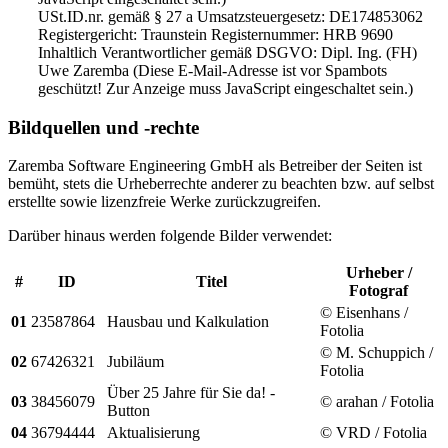
USt.ID.nr. gemäß § 27 a Umsatzsteuergesetz: DE174853062
Registergericht: Traunstein Registernummer: HRB 9690
Inhaltlich Verantwortlicher gemäß DSGVO: Dipl. Ing. (FH)
Uwe Zaremba (
Diese E-Mail-Adresse ist vor Spambots
geschützt! Zur Anzeige muss JavaScript eingeschaltet sein.
)
Bildquellen und -rechte
Zaremba Software Engineering GmbH als Betreiber der Seiten ist
bemüht, stets die Urheberrechte anderer zu beachten bzw. auf selbst
erstellte sowie lizenzfreie Werke zurückzugreifen.
Darüber hinaus werden folgende Bilder verwendet:
Urheber /
#
ID
Titel
Fotograf
© Eisenhans /
01
23587864
Hausbau und Kalkulation
Fotolia
© M. Schuppich /
02
67426321
Jubiläum
Fotolia
Über 25 Jahre für Sie da! -
03
38456079
© arahan / Fotolia
Button
04
36794444
Aktualisierung
© VRD / Fotolia