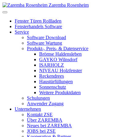
Zaremba Rosenheim
Fenster Türen Rollladen
Fensterhandels Software
Service
Software Download
Software Wartung
Produkt-, Preis- & Datenservice
Brömse Haldensleben
GAYKO Wilnsdorf
ISARHOLZ
NIVEAU Holzfenster
Reckendrees
Haustürfüllungen
Sonnenschutz
Weitere Produktdaten
Schulungen
Anwender Zugang
Unternehmen
Kontakt ZSE
Über ZAREMBA
Neues bei ZAREMBA
JOBS bei ZSE
Kooperation & Partner