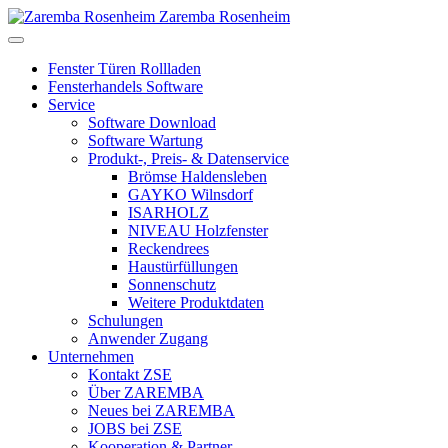
Zaremba Rosenheim
Fenster Türen Rollladen
Fensterhandels Software
Service
Software Download
Software Wartung
Produkt-, Preis- & Datenservice
Brömse Haldensleben
GAYKO Wilnsdorf
ISARHOLZ
NIVEAU Holzfenster
Reckendrees
Haustürfüllungen
Sonnenschutz
Weitere Produktdaten
Schulungen
Anwender Zugang
Unternehmen
Kontakt ZSE
Über ZAREMBA
Neues bei ZAREMBA
JOBS bei ZSE
Kooperation & Partner