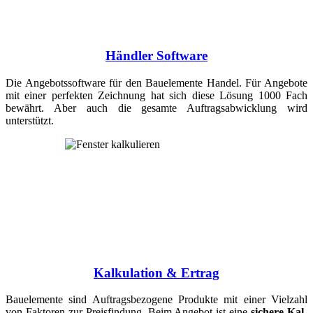
Händler Software
Die Angebots­soft­ware für den Bauele­mente Handel. Für Angebote
mit einer perfekten Zeich­nung hat sich diese Lösung 1000 Fach
bewährt. Aber auch die ge­sam­te Auf­trags­ab­wick­lung wird
unterstützt.
Kalkulation & Ertrag
Bauelemente sind Auf­trags­bezogene Pro­dukte mit einer Vielzahl
von Faktoren zur Preisfindung. Beim Angebot ist eine
sichere Kal­