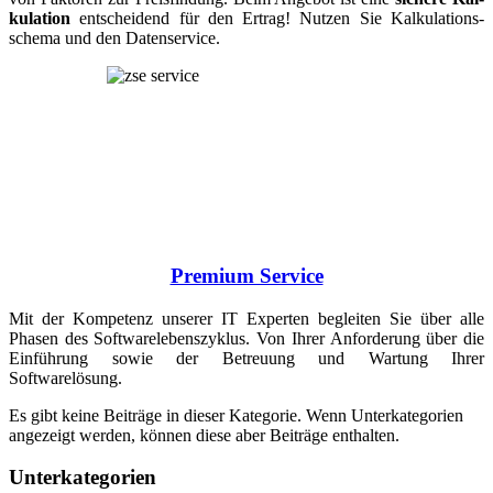
ku­lation
ent­schei­dend für den Ertrag! Nutzen Sie Kalku­la­tions­
schema und den Datenservice.
Premium Service
Mit der Kompetenz unse­rer IT Experten beglei­ten Sie über alle
Phasen des Software­lebens­zyklus. Von Ihrer An­for­de­rung über die
Ein­füh­rung sowie der Betreu­ung und War­tung Ihrer
Softwarelösung.
Es gibt keine Beiträge in dieser Kategorie. Wenn Unterkategorien
angezeigt werden, können diese aber Beiträge enthalten.
Unterkategorien