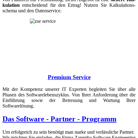
ku­lation
ent­schei­dend für den Ertrag! Nutzen Sie Kalku­la­tions­
schema und den Datenservice.
Premium Service
Mit der Kompetenz unse­rer IT Experten beglei­ten Sie über alle
Phasen des Software­lebens­zyklus. Von Ihrer An­for­de­rung über die
Ein­füh­rung sowie der Betreu­ung und War­tung Ihrer
Softwarelösung.
Das Software - Partner - Programm
Um erfolgreich zu sein benötigt man starke und verlässliche Partner.
Wir möchten Sie einladen, die Firma Zaremba Software Engineering