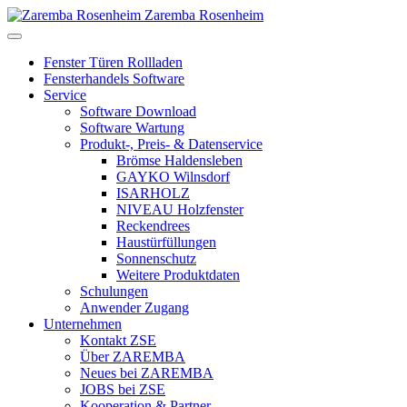
Zaremba Rosenheim
Fenster Türen Rollladen
Fensterhandels Software
Service
Software Download
Software Wartung
Produkt-, Preis- & Datenservice
Brömse Haldensleben
GAYKO Wilnsdorf
ISARHOLZ
NIVEAU Holzfenster
Reckendrees
Haustürfüllungen
Sonnenschutz
Weitere Produktdaten
Schulungen
Anwender Zugang
Unternehmen
Kontakt ZSE
Über ZAREMBA
Neues bei ZAREMBA
JOBS bei ZSE
Kooperation & Partner