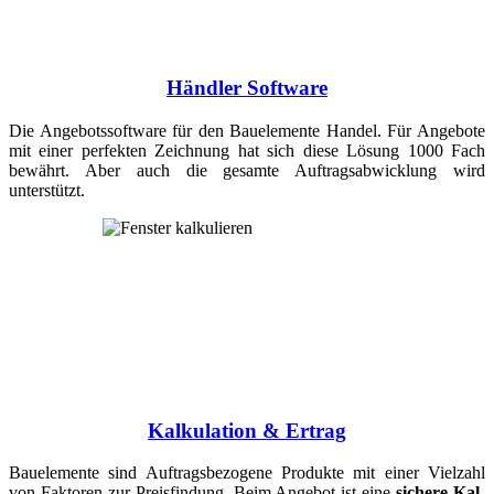
Händler Software
Die Angebots­soft­ware für den Bauele­mente Handel. Für Angebote
mit einer perfekten Zeich­nung hat sich diese Lösung 1000 Fach
bewährt. Aber auch die ge­sam­te Auf­trags­ab­wick­lung wird
unterstützt.
Kalkulation & Ertrag
Bauelemente sind Auf­trags­bezogene Pro­dukte mit einer Vielzahl
von Faktoren zur Preisfindung. Beim Angebot ist eine
sichere Kal­